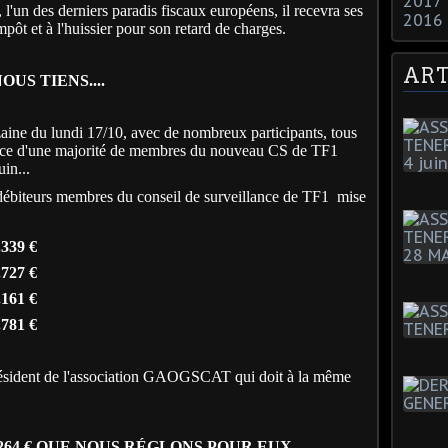
2017
un des derniers paradis fiscaux européens, il recevra ses
2016
mpôt et à l'huissier pour son retard de charges.
ART
S TIENS....
zaine du lundi 17/10, avec de nombreux participants, tous
itrice d'une majorité de membres du nouveau CS de TF1
in...
 débiteurs membres du conseil de surveillance de TF1
mise
.339 €
.727 €
.161 €
781 €
sident de l'association GAOGSCAT qui doit à la même
9.264 € QUE NOUS RÉGLONS POUR EUX