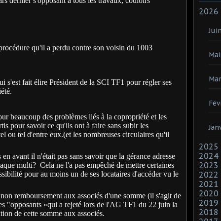
rs dernier s'opposant à tous les travaux, couloirs
2026
Jui
 procédure qu'il a perdu contre son voisin du 1003
Mai
Mar
 s'est fait élire Président de la SCI TF1 pour régler ses
été.
Fév
ur beaucoup des problèmes liés à la copropriété et les
is pour savoir ce qu'ils ont à faire sans subir les
Jan
 ou tel d'entre eux.(et les nombreuses circulaires qu'il
2025
2024
n avant il n'était pas sans savoir que la gérance adresse
2023
aque multi? Cela ne l'a pas empêché de mettre certaines
sibilité pour au moins un de ses locataires d'accéder vu le
2022
2021
2020
non remboursement aux associés d'une somme (il s'agit de
2019
es "opposants «qui a rejeté lors de l'AG TF1 du 22 juin la
2018
tution de cette somme aux associés.