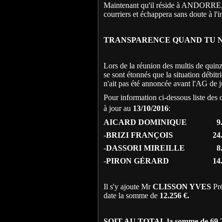
Maintenant qu'il réside à ANDORRE, l'
courriers et échappera sans doute à l'i
TRANSPARENCE QUAND TU NOU
Lors de la réunion des multis de quin
se sont étonnés que la situation déb
n'ait pas été annoncée avant l'AG de ju
Pour information ci-dessous liste des
à jour au
13/10/2016
:
AICARD DOMINIQUE
9
-
BRIZI FRANÇOIS
24
-
DASSORI MIREILLE
8
-
PIRON GÉRARD
14.
Il s'y ajoute Mr
CLISSON YVES
Pré
date la somme de
12.256 €.
SOIT AU TOTAL la somme de 6