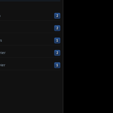
n
2
2
s
1
rier
2
vier
1