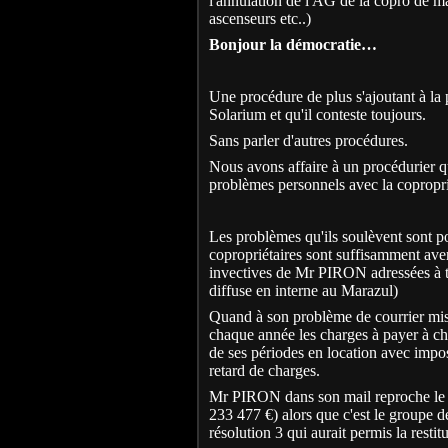
l'annulation de l'AG de la copro de ma
ascenseurs etc..)
Bonjour la démocratie…
Une procédure de plus s'ajoutant à la
Solarium et qu'il conteste toujours.
Sans parler d'autres procédures.
Nous avons affaire à un procédurier qui
problèmes personnels avec la copropri
Les problèmes qu'ils soulèvent sont po
copropriétaires sont suffisamment avert
invectives de Mr PIRON adressées à tel
diffuse en interne au Marazul)
Quand à son problème de courrier mis e
chaque année les charges à payer à ch
de ses périodes en location avec impos
retard de charges.
Mr PIRON dans son mail reproche le 
233 477 €) alors que c'est le groupe d
résolution 3 qui aurait permis la resti