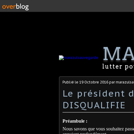
MA
lutter p
Publié le
19 Octobre 2016
par marazuls
Le président 
DISQUALIFIE
Préambule :
Nous savons que vous souhaitez passer