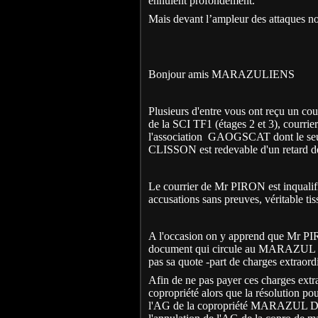
ennuient profondément.
Mais devant l’ampleur des attaques n
Bonjour amis MARAZULIENS
Plusieurs d'entre vous ont reçu un c
de la SCI TF1 (étages 2 et 3), courr
l'association
GAOGSCAT dont le seul bu
CLISSON est redevable d'un retard d
Le courrier de Mr PIRON est inqualifi
accusations sans preuves, véritable ti
A l'occasion on y apprend que Mr PIR
document qui circule au MARAZUL ,doit
pas sa quote -part de charges extraordi
Afin de ne pas payer ces charges extra
copropriété alors que la résolution pou
l'AG de la copropriété MARAZUL DE