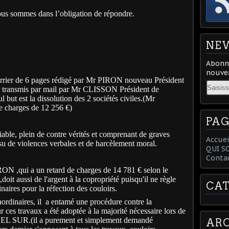
ous sommes dans l’obligation de répondre.
NE
Abonne
nouvea
ourrier de 6 pages rédigé par Mr PIRON nouveau Président
Email
ier transmis par mail par Mr CLISSON Président de
t est la dissolution des 2 sociétés civiles.(Mr
e charges de 12 256 €)
PAG
able, plein de contre vérités et comprenant de graves
Accuei
ssu de violences verbales et de harcèlement moral.
QUI S
Conta
ON ,qui a un retard de charges de 14 781 € selon le
 aussi de l'argent à la copropriété puisqu'il ne règle
CAT
naires pour la réfection des couloirs.
ordinaires, il
a entamé une procédure contre la
r ces travaux a été adoptée à la majorité nécessaire lors de
L SUR.(il a purement et simplement demandé
ARC