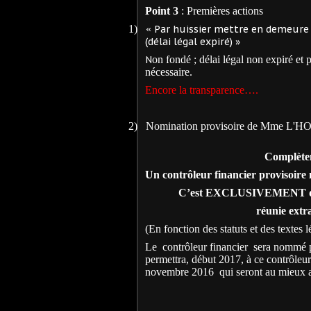
Point 3
: Premières actions
1)
«
Par huissier mettre en demeure l
(délai légal expiré) »
N
on fondé ; délai légal non expiré et 
nécessaire.
Encore la transparence….
2)
Nomination provisoire de Mme L'HOS
Complètem
Un contrôleur financier provisoire 
C’est EXCLUSIVEMENT du r
réunie
extr
(En fonction des statuts et des textes 
Le
contrôleur financier
sera nommé p
permettra, début 2017, à ce contrôleur
novembre 2016 qui seront au mieux arrê