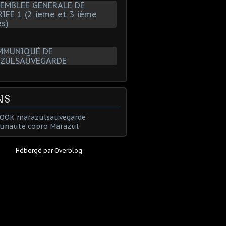
NS
OOK marazulsauvegarde
nauté copro Marazul
Hébergé par
Overblog